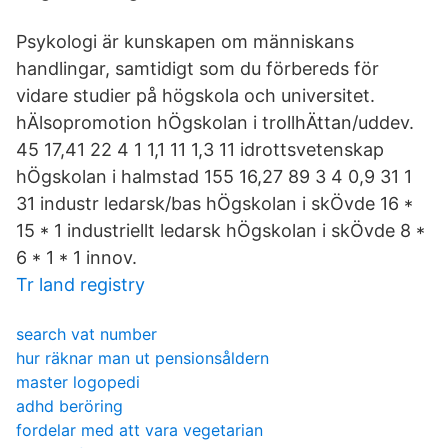
Psykologi är kunskapen om människans
handlingar, samtidigt som du förbereds för
vidare studier på högskola och universitet.
hÄlsopromotion hÖgskolan i trollhÄttan/uddev.
45 17,41 22 4 1 1,1 11 1,3 11 idrottsvetenskap
hÖgskolan i halmstad 155 16,27 89 3 4 0,9 31 1
31 industr ledarsk/bas hÖgskolan i skÖvde 16 *
15 * 1 industriellt ledarsk hÖgskolan i skÖvde 8 *
6 * 1 * 1 innov.
Tr land registry
search vat number
hur räknar man ut pensionsåldern
master logopedi
adhd beröring
fordelar med att vara vegetarian