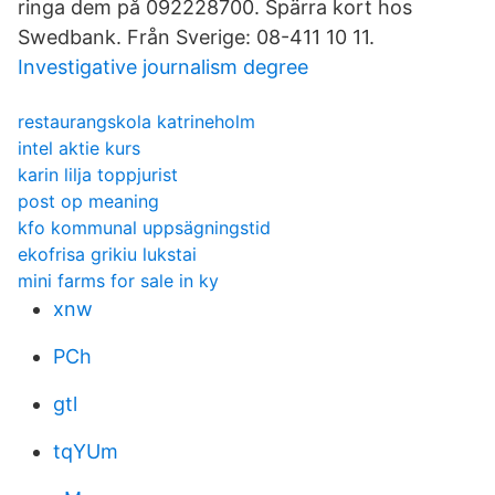
ringa dem på 092228700. Spärra kort hos
Swedbank. Från Sverige: 08-411 10 11.
Investigative journalism degree
restaurangskola katrineholm
intel aktie kurs
karin lilja toppjurist
post op meaning
kfo kommunal uppsägningstid
ekofrisa grikiu lukstai
mini farms for sale in ky
xnw
PCh
gtl
tqYUm