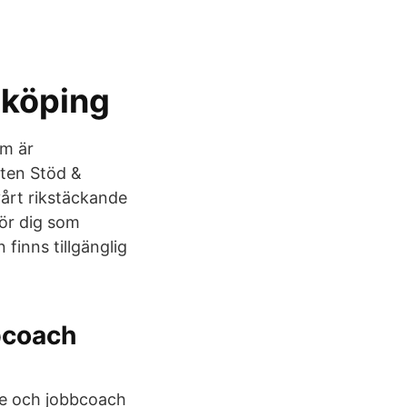
nköping
om är
sten Stöd &
vårt rikstäckande
för dig som
 finns tillgänglig
bcoach
re och jobbcoach