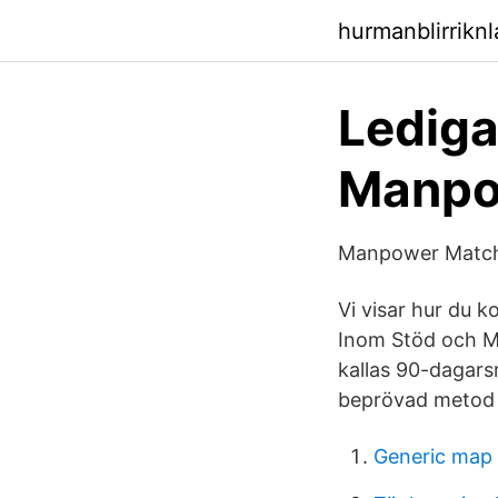
hurmanblirrikn
Lediga
Manpow
Manpower Matchn
Vi visar hur du k
Inom Stöd och M
kallas 90-dagar
beprövad metod 
Generic map 