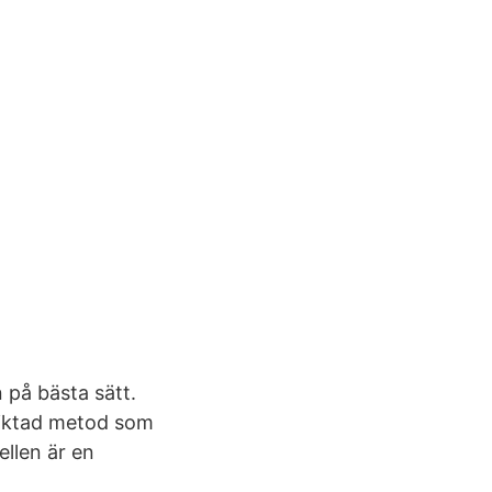
n på bästa sätt.
riktad metod som
llen är en