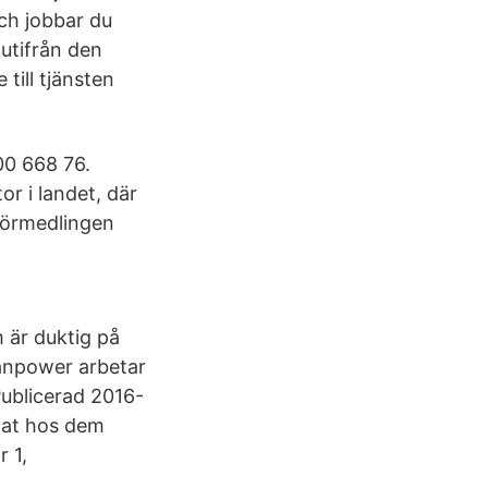
ch jobbar du
utifrån den
till tjänsten
00 668 76.
or i landet, där
sförmedlingen
m är duktig på
anpower arbetar
ublicerad 2016-
rjat hos dem
 1,