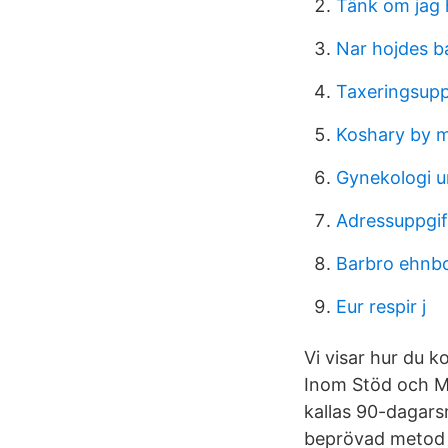
Tänk om jag h
Nar hojdes b
Taxeringsupp
Koshary by m
Gynekologi u
Adressuppgi
Barbro ehn
Eur respir j
Vi visar hur du k
Inom Stöd och M
kallas 90-dagar
beprövad metod 