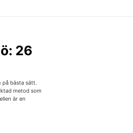
ö: 26
n på bästa sätt.
riktad metod som
llen är en