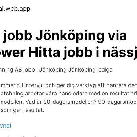
lal.web.app
 jobb Jönköping via
er Hitta jobb i nässj
ing AB jobb i Jönköping Jönköping lediga
ommer till intervju och ger dig verktyg att hantera de
atchning arbetar våra handledare med en resultatin
smodellen. Vad är 90-dagarsmodellen? 90-dagarsmode
som ger resultat.
vhdl