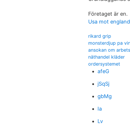
Företaget är en.
Usa mot england
rikard grip
monsterdjup pa vi
ansokan om arbetst
näthandel kläder
ordersystemet
afeG
jSqSj
gbMg
Ia
Lv