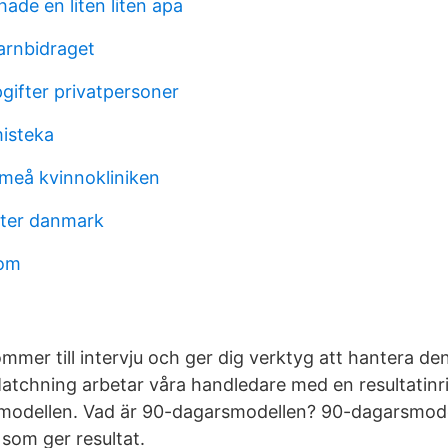
ade en liten liten apa
arnbidraget
gifter privatpersoner
isteka
meå kvinnokliniken
fter danmark
bom
ommer till intervju och ger dig verktyg att hantera de
atchning arbetar våra handledare med en resultatin
smodellen. Vad är 90-dagarsmodellen? 90-dagarsmode
som ger resultat.