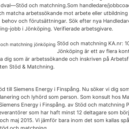
 kundval—Stöd och matchning.Som handledare/jobbcoa
ch matcha arbetssökande mot arbete eller utbildning 
a behov och förutsättningar. Sök efter nya Handledare 
ng-jobb i Jönköping. Verifierade arbetsgivare.
Stöd och matchning KA.nr: 1
Jönköping är ett av flera kont
äffa dig som är arbetssökande och inskriven på Arbet
nsten Stöd & Matchning.
öd till Siemens Energy i Finspång. Nu söker vi dig so
planering och lyhörd som person. Som konsult hos M
Siemens Energy i Finspång. av Stöd och matchning P
leverantörer som har haft minst 12 deltagare som bö
och maj 2015. Vi jämför bara inom det som kallas spår
töd och matchning.