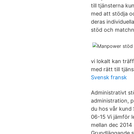
till tjänsterna
med att stödja o
deras individuell
stöd och matchni
vi lokalt kan tr
med rätt till tjä
Svensk fransk
Administrativt st
administration, 
du hos vår kund 
06-15 Vi jämför 
mellan dec 2014 
Grundläggande s