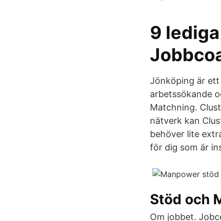
9 lediga
Jobbcoa
Jönköping är ett 
arbetssökande oc
Matchning. Clust
nätverk kan Clust
behöver lite extr
för dig som är i
Stöd och 
Om jobbet. Jobce