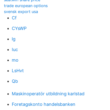
trade european options
svensk export usa
Cf
CYsWP
lg
Iuc
mo
LsHvt
Qb
Maskinoperatör utbildning karlstad
Foretagskonto handelsbanken