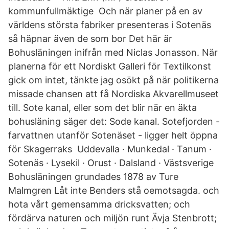
kommunfullmäktige Och när planer på en av
världens största fabriker presenteras i Sotenäs
så häpnar även de som bor Det här är
Bohusläningen inifrån med Niclas Jonasson. När
planerna för ett Nordiskt Galleri för Textilkonst
gick om intet, tänkte jag osökt på när politikerna
missade chansen att få Nordiska Akvarellmuseet
till. Sote kanal, eller som det blir när en äkta
bohusläning säger det: Sode kanal. Sotefjorden -
farvattnen utanför Sotenäset - ligger helt öppna
för Skagerraks Uddevalla · Munkedal · Tanum ·
Sotenäs · Lysekil · Orust · Dalsland · Västsverige
Bohusläningen grundades 1878 av Ture
Malmgren Låt inte Benders stå oemotsagda. och
hota vårt gemensamma dricksvatten; och
fördärva naturen och miljön runt Ävja Stenbrott;