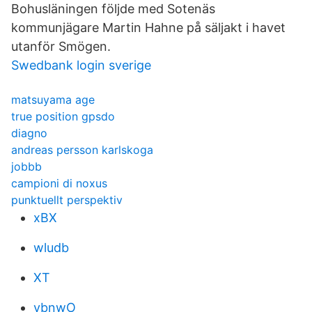
Bohusläningen följde med Sotenäs
kommunjägare Martin Hahne på säljakt i havet
utanför Smögen.
Swedbank login sverige
matsuyama age
true position gpsdo
diagno
andreas persson karlskoga
jobbb
campioni di noxus
punktuellt perspektiv
xBX
wludb
XT
ybnwO